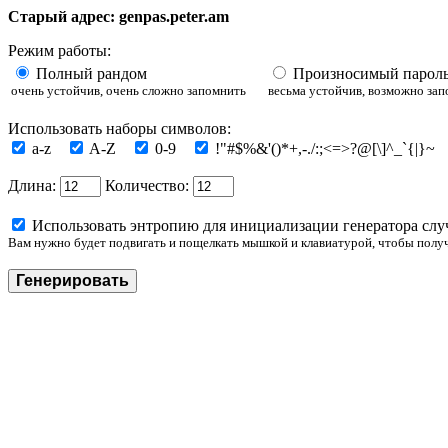
Старый адрес: genpas.peter.am
Режим работы:
Полный рандом
Произносимый пароль
очень устойчив, очень сложно запомнить
весьма устойчив, возможно за
Использовать наборы символов:
a-z
A-Z
0-9
!"#$%&'()*+,-./:;<=>?@[\]^_`{|}~
Длина:
Количество:
Использовать энтропию для инициализации генератора слу
Вам нужно будет подвигать и пощелкать мышкой и клавиатурой, чтобы полу